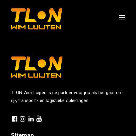
AANBOD
WEBSHOP
OVER TLON
SUBSIDIES
TLON Wim Luijten is dé partner voor jou als het gaat om
OFFERTE / INFORMATIE
rij-, transport- en logistieke opleidingen
AGENDA
MEDIA
CONTACT
Sitemap