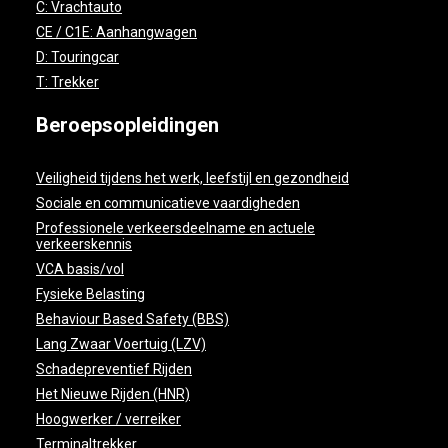
C: Vrachtauto
CE / C1E: Aanhangwagen
D: Touringcar
T: Trekker
Beroepsopleidingen
Veiligheid tijdens het werk, leefstijl en gezondheid
Sociale en communicatieve vaardigheden
Professionele verkeersdeelname en actuele
verkeerskennis
VCA basis/vol
Fysieke Belasting
Behaviour Based Safety (BBS)
Lang Zwaar Voertuig (LZV)
Schadepreventief Rijden
Het Nieuwe Rijden (HNR)
Hoogwerker / verreiker
Terminaltrekker