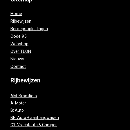
WINKELMAND
Home
Rijbewijzen
FACEBOOK
Beroepsopleidingen
INSTAGRAM
Code 95
Webshop
LINKEDIN
Over TLON
YOUTUBE
Nieuws
Contact
TIKTOK
Rijbewijzen
AM: Bromfiets
A: Motor
B: Auto
BE: Auto + aanhangwagen
C1: Vrachtauto & Camper