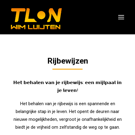
AANBOD
Rijbewijzen
WEBSHOP
OVER TLON
𝗛𝗲𝘁 𝗯𝗲𝗵𝗮𝗹𝗲𝗻 𝘃𝗮𝗻 𝗷𝗲 𝗿𝗶𝗷𝗯𝗲𝘄𝗶𝗷𝘀: 𝗲𝗲𝗻 𝗺𝗶𝗷𝗹𝗽𝗮𝗮𝗹 𝗶𝗻
SUBSIDIES
𝗷𝗲 𝗹𝗲𝘃𝗲𝗻!
OFFERTE / INFORMATIE
Het behalen van je rijbewijs is een spannende en
AGENDA
belangrijke stap in je leven. Het opent de deuren naar
MEDIA
nieuwe mogelijkheden, vergroot je onafhankelijkheid en
biedt je de vrijheid om zelfstandig de weg op te gaan.
CONTACT