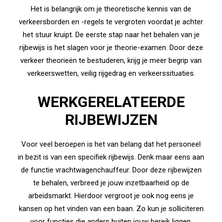
WINKELMAND
Het is belangrijk om je theoretische kennis van de
verkeersborden en -regels te vergroten voordat je achter
het stuur kruipt. De eerste stap naar het behalen van je
FACEBOOK
rijbewijs is het slagen voor je theorie-examen. Door deze
INSTAGRAM
verkeer theorieën te bestuderen, krijg je meer begrip van
verkeerswetten, veilig rijgedrag en verkeerssituaties.
LINKEDIN
YOUTUBE
WERKGERELATEERDE
TIKTOK
RIJBEWIJZEN
Voor veel beroepen is het van belang dat het personeel
in bezit is van een specifiek rijbewijs. Denk maar eens aan
de functie vrachtwagenchauffeur. Door deze rijbewijzen
te behalen, verbreed je jouw inzetbaarheid op de
arbeidsmarkt. Hierdoor vergroot je ook nog eens je
kansen op het vinden van een baan. Zo kun je solliciteren
voor functies die anders buiten jouw bereik liggen.