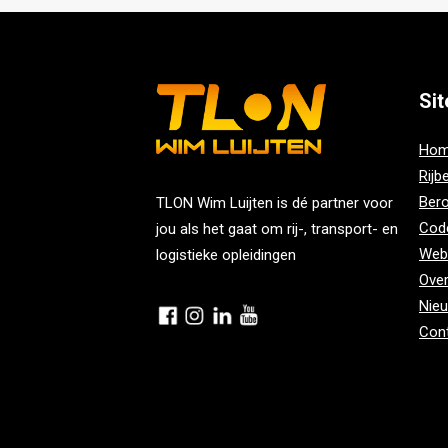
Si
Ho
Rijb
Bero
TLON Wim Luijten is dé partner voor
Cod
jou als het gaat om rij-, transport- en
Web
logistieke opleidingen
Ove
Nie
Con