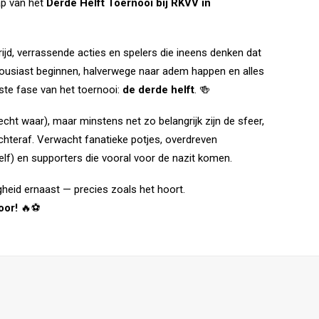
ap van het
Derde Helft Toernooi bij RKVV in
trijd, verrassende acties en spelers die ineens denken dat
thousiast beginnen, halverwege naar adem happen en alles
kste fase van het toernooi:
de derde helft
. 🍻
cht waar), maar minstens net zo belangrijk zijn de sfeer,
achteraf. Verwacht fanatieke potjes, overdreven
lf) en supporters die vooral voor de nazit komen.
igheid ernaast — precies zoals het hoort.
oor!
🔥⚽