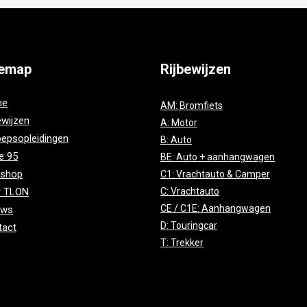
temap
Rijbewijzen
me
AM: Bromfiets
ewijzen
A: Motor
epsopleidingen
B: Auto
e 95
BE: Auto + aanhangwagen
shop
C1: Vrachtauto & Camper
r TLON
C: Vrachtauto
CE / C1E: Aanhangwagen
uws
D: Touringcar
tact
T: Trekker