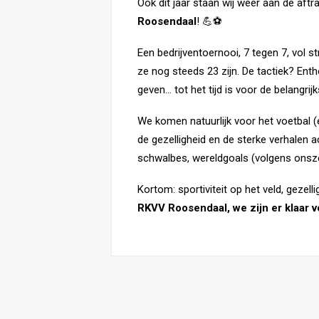
Ook dit jaar staan wij weer aan de aftr
Roosendaal
! 💪⚽
Een bedrijven­toernooi, 7 tegen 7, vol s
ze nog steeds 23 zijn. De tactiek? En
geven… tot het tijd is voor de belangrij
We komen natuurlijk voor het voetbal (e
de gezelligheid en de sterke verhalen 
schwalbes, wereldgoals (volgens onsze
Kortom: sportiviteit op het veld, gezell
RKVV Roosendaal, we zijn er klaar v